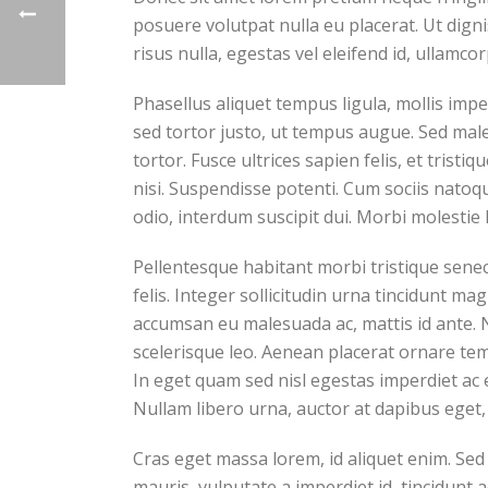
posuere volutpat nulla eu placerat. Ut dign
risus nulla, egestas vel eleifend id, ullamcor
Phasellus aliquet tempus ligula, mollis im
sed tortor justo, ut tempus augue. Sed male
tortor. Fusce ultrices sapien felis, et trist
nisi. Suspendisse potenti. Cum sociis natoq
odio, interdum suscipit dui. Morbi molestie l
Pellentesque habitant morbi tristique senec
felis. Integer sollicitudin urna tincidunt m
accumsan eu malesuada ac, mattis id ante. N
scelerisque leo. Aenean placerat ornare tem
In eget quam sed nisl egestas imperdiet ac 
Nullam libero urna, auctor at dapibus eget, 
Cras eget massa lorem, id aliquet enim. Sed s
mauris, vulputate a imperdiet id, tincidunt 