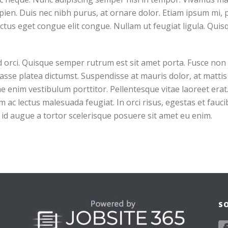
apien. Duis nec nibh purus, at ornare dolor. Etiam ipsum mi, pr
luctus eget congue elit congue. Nullam ut feugiat ligula. Qui
d orci. Quisque semper rutrum est sit amet porta. Fusce non 
sse platea dictumst. Suspendisse at mauris dolor, at mattis 
e enim vestibulum porttitor. Pellentesque vitae laoreet erat. 
im ac lectus malesuada feugiat. In orci risus, egestas et fauc
d augue a tortor scelerisque posuere sit amet eu enim.
S