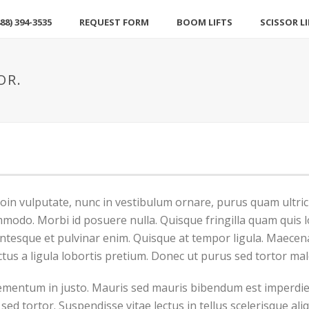
88) 394-3535
REQUEST FORM
BOOM LIFTS
SCISSOR L
OR.
oin vulputate, nunc in vestibulum ornare, purus quam ultric
odo. Morbi id posuere nulla. Quisque fringilla quam quis l
ellentesque et pulvinar enim. Quisque at tempor ligula. Maece
tus a ligula lobortis pretium. Donec ut purus sed tortor ma
ementum in justo. Mauris sed mauris bibendum est imperdiet 
sed tortor. Suspendisse vitae lectus in tellus scelerisque al