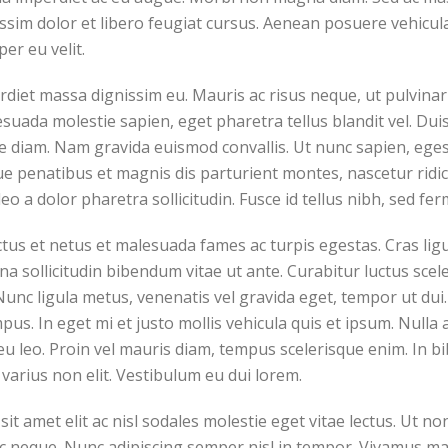
issim dolor et libero feugiat cursus. Aenean posuere vehicula
per eu velit.
perdiet massa dignissim eu. Mauris ac risus neque, ut pulvin
suada molestie sapien, eget pharetra tellus blandit vel. Dui
ique diam. Nam gravida euismod convallis. Ut nunc sapien, eges
ue penatibus et magnis dis parturient montes, nascetur ridicu
eo a dolor pharetra sollicitudin. Fusce id tellus nibh, sed fe
tus et netus et malesuada fames ac turpis egestas. Cras ligul
agna sollicitudin bibendum vitae ut ante. Curabitur luctus sc
unc ligula metus, venenatis vel gravida eget, tempor ut dui. 
pus. In eget mi et justo mollis vehicula quis et ipsum. Null
eu leo. Proin vel mauris diam, tempus scelerisque enim. In 
varius non elit. Vestibulum eu dui lorem.
it amet elit ac nisl sodales molestie eget vitae lectus. Ut no
ac neque. Nunc adipiscing semper nisl in tempor. Vivamus mat