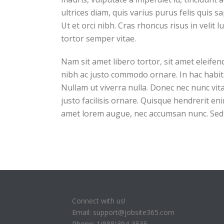
ultrices diam, quis varius purus felis quis s
Ut et orci nibh. Cras rhoncus risus in velit 
tortor semper vitae.
Nam sit amet libero tortor, sit amet eleifen
nibh ac justo commodo ornare. In hac habita
Nullam ut viverra nulla. Donec nec nunc vita
justo facilisis ornare. Quisque hendrerit en
amet lorem augue, nec accumsan nunc. Sed i
Connect with us!
Email: support@jobsite365.com
Phone: 1(888)394-3535