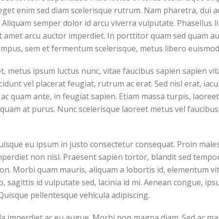
 eget enim sed diam scelerisque rutrum. Nam pharetra, dui a
a. Aliquam semper dolor id arcu viverra vulputate. Phasellus l
 amet arcu auctor imperdiet. In porttitor quam sed quam auc
empus, sem et fermentum scelerisque, metus libero euismod 
 metus ipsum luctus nunc, vitae faucibus sapien sapien vita
unt vel placerat feugiat, rutrum ac erat. Sed nisl erat, iacu
 ac quam ante, in feugiat sapien. Etiam massa turpis, laoreet
iquam at purus. Nunc scelerisque laoreet metus vel faucibus
Quisque eu ipsum in justo consectetur consequat. Proin male
perdiet non nisl. Praesent sapien tortor, blandit sed tempor
non. Morbi quam mauris, aliquam a lobortis id, elementum v
io, sagittis id vulputate sed, lacinia id mi. Aenean congue, ips
Quisque pellentesque vehicula adipiscing.
la imperdiet ac eu augue. Morbi non magna diam. Sed ac mass