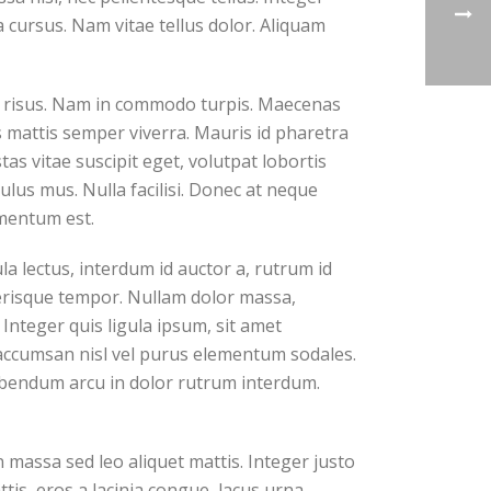
 cursus. Nam vitae tellus dolor. Aliquam
ar risus. Nam in commodo turpis. Maecenas
s mattis semper viverra. Mauris id pharetra
tas vitae suscipit eget, volutpat lobortis
lus mus. Nulla facilisi. Donec at neque
rmentum est.
a lectus, interdum id auctor a, rutrum id
elerisque tempor. Nullam dolor massa,
Integer quis ligula ipsum, sit amet
a accumsan nisl vel purus elementum sodales.
bibendum arcu in dolor rutrum interdum.
n massa sed leo aliquet mattis. Integer justo
tis, eros a lacinia congue, lacus urna