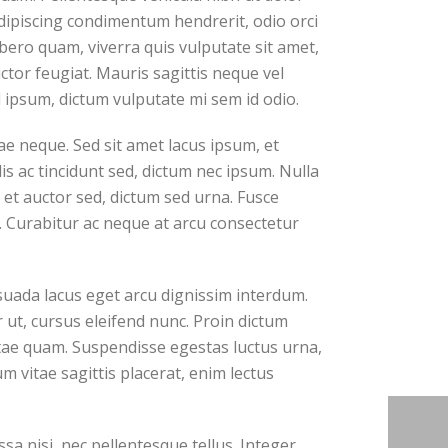
dipiscing condimentum hendrerit, odio orci
ibero quam, viverra quis vulputate sit amet,
tor feugiat. Mauris sagittis neque vel
ipsum, dictum vulputate mi sem id odio.
e neque. Sed sit amet lacus ipsum, et
lis ac tincidunt sed, dictum nec ipsum. Nulla
 et auctor sed, dictum sed urna. Fusce
. Curabitur ac neque at arcu consectetur
suada lacus eget arcu dignissim interdum.
 ut, cursus eleifend nunc. Proin dictum
itae quam. Suspendisse egestas luctus urna,
um vitae sagittis placerat, enim lectus
a nisi, nec pellentesque tellus. Integer