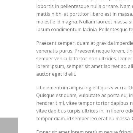
lobortis in pellentesque nulla ornare. Nam
mattis nibh, at porttitor libero est in mass
molestie id magna. Nullam laoreet massa sit
ipsum condimentum lacinia. Pellentesque t
Praesent semper, quam at gravida imperdiet,
venenatis purus. Praesent neque lorem, tincid
semper vehicula tortor non ultricies. Donec
lorem ipsum, semper sit amet laoreet ac, al
auctor eget id elit.
Ut elementum adipiscing elit quis viverra. 
Quisque est quam, vulputate ac porta eu, im
hendrerit mi, vitae tempor tortor dapibus 
vitae dapibus turpis ultrices in. In libero od
tempor diam, id semper leo erat eu massa. 
Donec sit amet lorem pretium neque fringil