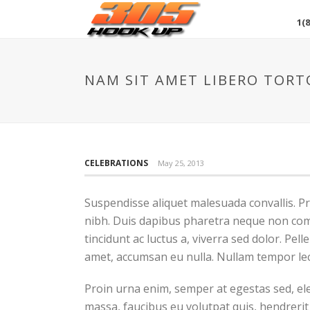
1(8
NAM SIT AMET LIBERO TORT
CELEBRATIONS
May 25, 2013
Suspendisse aliquet malesuada convallis. Pr
nibh. Duis dapibus pharetra neque non comm
tincidunt ac luctus a, viverra sed dolor. P
amet, accumsan eu nulla. Nullam tempor lec
Proin urna enim, semper at egestas sed, el
massa, faucibus eu volutpat quis, hendrerit 