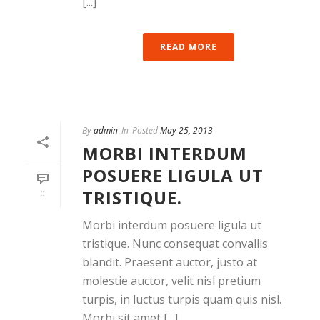
[...]
READ MORE
By
admin
In
Posted
May 25, 2013
MORBI INTERDUM
POSUERE LIGULA UT
TRISTIQUE.
0
Morbi interdum posuere ligula ut
tristique. Nunc consequat convallis
blandit. Praesent auctor, justo at
molestie auctor, velit nisl pretium
turpis, in luctus turpis quam quis nisl.
Morbi sit amet [...]