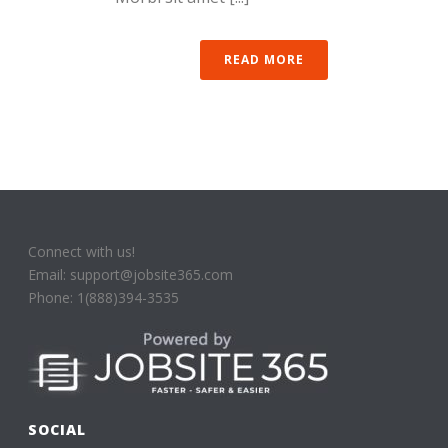
READ MORE
Connect with us!
Email: support@jobsite365.com
Phone: 1(888)394-3535
SOCIAL